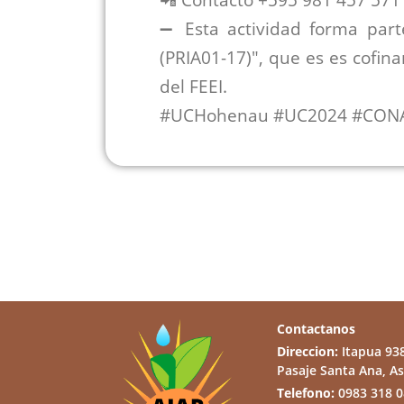
📲 Contacto +595 981 457 571
➖ Esta actividad forma par
(PRIA01-17)", que es es cofin
del FEEI.
#UCHohenau #UC2024 #CONAC
Contactanos
Direccion:
Itapua 93
Pasaje Santa Ana, A
Telefono:
0983 318 